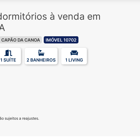
ormitórios à venda em
A
CAPÃO DA CANOA
IMÓVEL 10702
1 SUÍTE
2 BANHEIROS
1 LIVING
0
o sujeitos a reajustes.