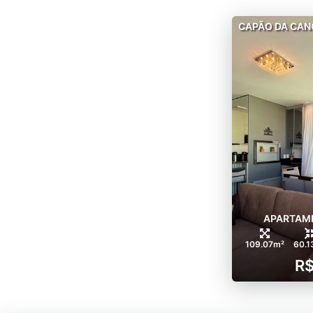
CAPÃO DA CAN
APARTAME
109.07m²
60.1
R$