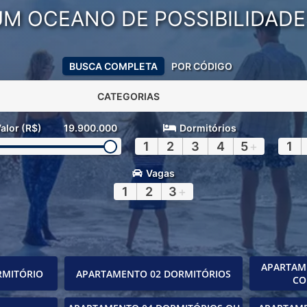
UM OCEANO DE POSSIBILIDADE
BUSCA COMPLETA
POR CÓDIGO
CATEGORIAS
alor (R$)
19.900.000
Dormitórios
1
2
3
4
5
+
1
Vagas
1
2
3
+
APARTAM
RMITÓRIO
APARTAMENTO 02 DORMITÓRIOS
CO