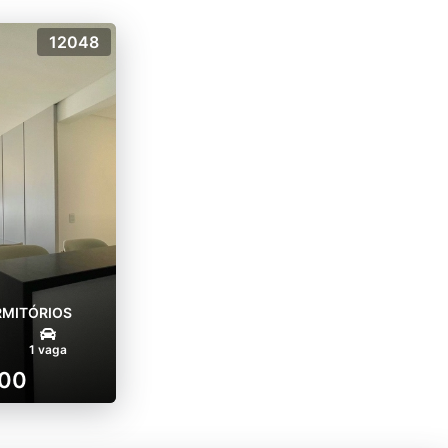
12048
RMITÓRIOS
1 vaga
000