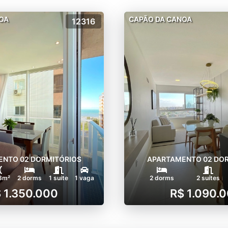
OA
CAPÃO DA CANOA
12316
NTO 02 DORMITÓRIOS
APARTAMENTO 02 DO
3m²
2 dorms
1 suíte
1 vaga
2 dorms
2 suítes
 1.350.000
R$ 1.090.