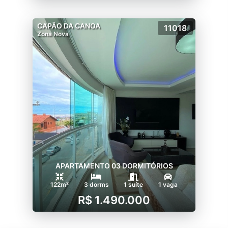
CAPÃO DA CANOA
11018
Zona Nova
APARTAMENTO 03 DORMITÓRIOS
122m²
3 dorms
1 suíte
1 vaga
R$ 1.490.000