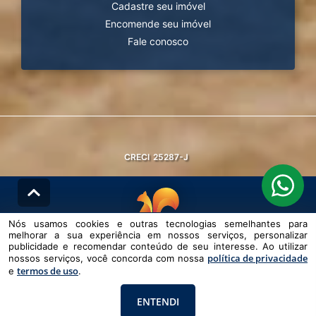
Cadastre seu imóvel
Encomende seu imóvel
Fale conosco
CRECI
25287-J
Nós usamos cookies e outras tecnologias semelhantes para
melhorar a sua experiência em nossos serviços, personalizar
© DESENVOLVIDO PELA
AGIL.NET
publicidade e recomendar conteúdo de seu interesse. Ao utilizar
política de privacidade
nossos serviços, você concorda com nossa
Nós usamos cookies e outras tecnologias semelhantes para melhorar a
termos de uso
e
sua experiência em nossos serviços, personalizar publicidade e
.
recomendar conteúdo de seu interesse. Ao utilizar nossos serviços,
você concorda com nossa política de privacidade e termos de uso.
ENTENDI
Política de Privacidade
Termos de uso