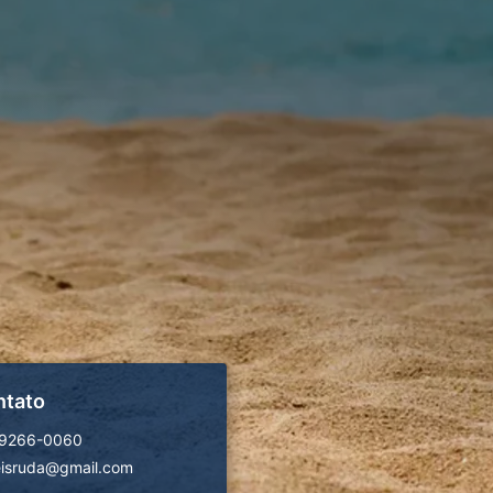
ntato
99266-0060
isruda@gmail.com