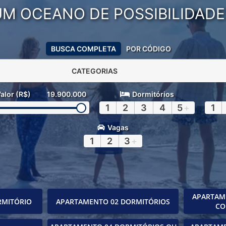
UM OCEANO DE POSSIBILIDADE
BUSCA COMPLETA
POR CÓDIGO
CATEGORIAS
alor (R$)
19.900.000
Dormitórios
1
2
3
4
5
+
1
Vagas
1
2
3
+
APARTAM
RMITÓRIO
APARTAMENTO 02 DORMITÓRIOS
CO