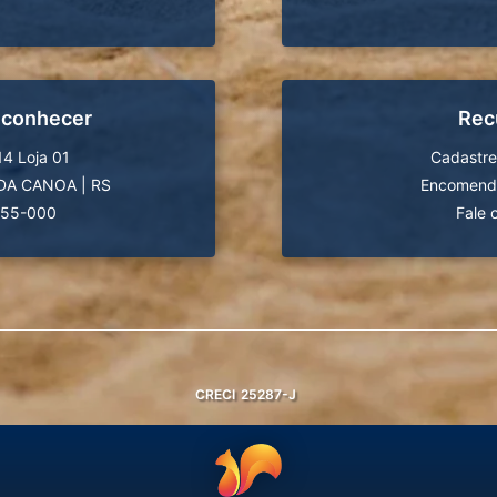
 conhecer
Rec
14 Loja 01
Cadastre
DA CANOA
|
RS
Encomende
555-000
Fale 
CRECI
25287-J