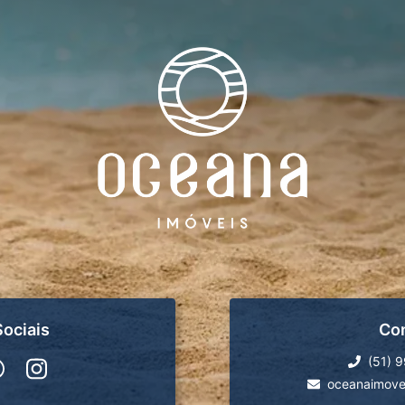
ociais
Co
(51) 
oceanaimove