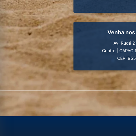
Venha nos
Av. Rudá 2
Centro
|
CAPAO 
CEP: 95