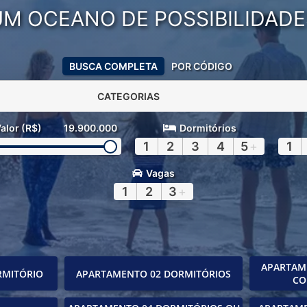
UM OCEANO DE POSSIBILIDADE
BUSCA COMPLETA
POR CÓDIGO
CATEGORIAS
alor (R$)
19.900.000
Dormitórios
1
2
3
4
5
+
1
Vagas
1
2
3
+
APARTAM
RMITÓRIO
APARTAMENTO 02 DORMITÓRIOS
CO