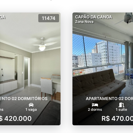
OA
CAPÃO DA CANOA
11474
Zona Nova
NTO 02 DORMITÓRIOS
APARTAMENTO 02 DO
ms
1 vaga
2 dorms
1 suíte
$ 420.000
R$ 470.0