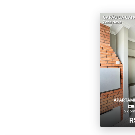
CAPÃO DA CAN
Zona Nova
APARTAME
2 dor
R