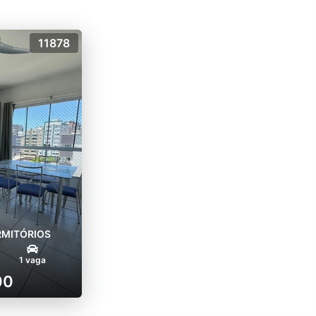
11878
RMITÓRIOS
1 vaga
00