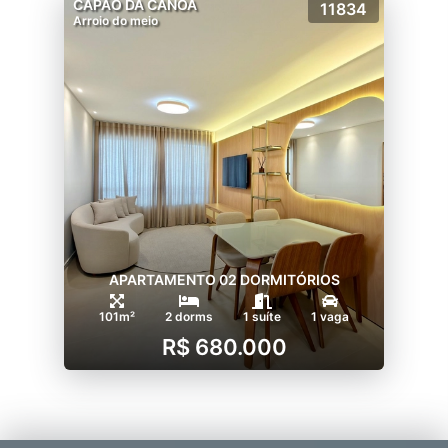
CAPÃO DA CANOA
11834
Arroio do meio
APARTAMENTO 02 DORMITÓRIOS
101m²
2 dorms
1 suíte
1 vaga
R$ 680.000