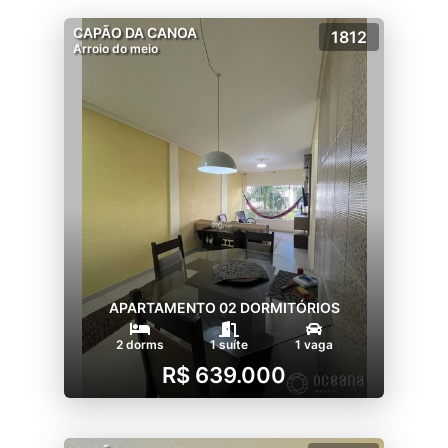
CAPÃO DA CANOA
1812
Arroio do meio
APARTAMENTO 02 DORMITÓRIOS
2 dorms
1 suíte
1 vaga
R$ 639.000