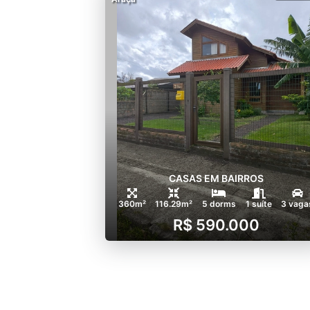
CASAS EM BAIRROS
360m²
116.29m²
5 dorms
1 suíte
3 vaga
R$ 590.000