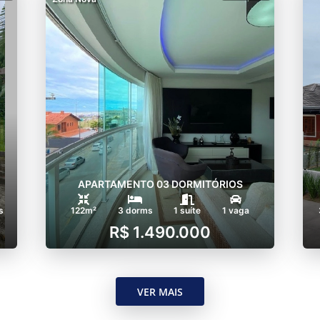
APARTAMENTO 03 DORMITÓRIOS
s
122m²
3 dorms
1 suíte
1 vaga
R$ 1.490.000
VER MAIS