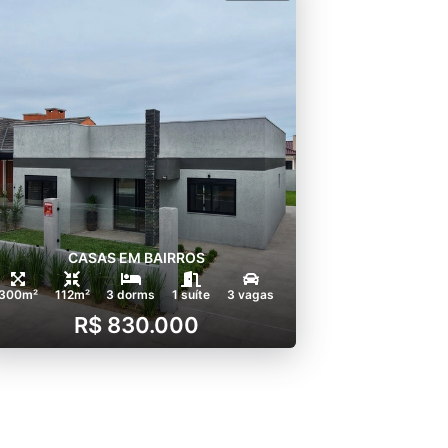
CASAS EM BAIRROS
300m²
112m²
3 dorms
1 suíte
3 vagas
R$ 830.000