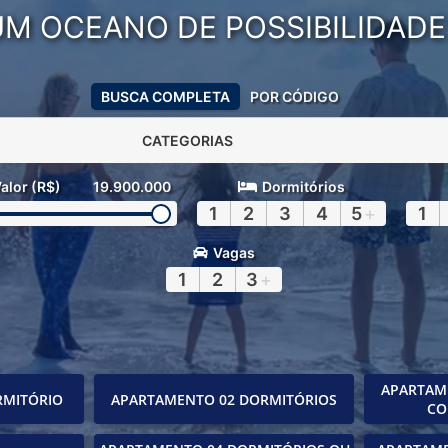
UM OCEANO DE POSSIBILIDADE
BUSCA COMPLETA
POR CÓDIGO
CATEGORIAS
alor (R$)
19.900.000
Dormitórios
1
2
3
4
5
+
1
Vagas
1
2
3
+
APARTAM
RMITÓRIO
APARTAMENTO 02 DORMITÓRIOS
CO