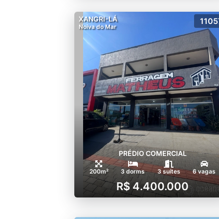
XANGRI-LÁ
1105
Noiva do Mar
PRÉDIO COMERCIAL
200m²
3 dorms
3 suítes
6 vagas
R$ 4.400.000