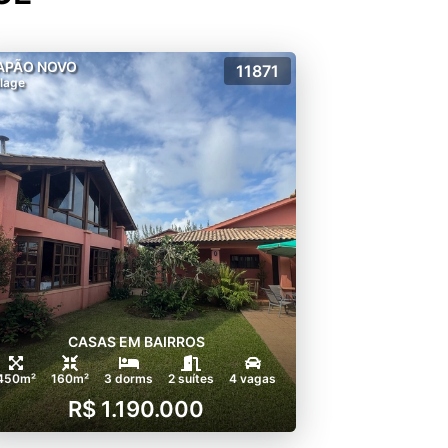
APÃO NOVO
11871
llage
CASAS EM BAIRROS
450m²
160m²
3 dorms
2 suítes
4 vagas
R$ 1.190.000