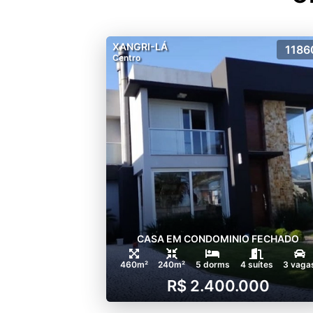
XANGRI-LÁ
1186
Centro
CASA EM CONDOMINIO FECHADO
460m²
240m²
5 dorms
4 suítes
3 vaga
R$ 2.400.000