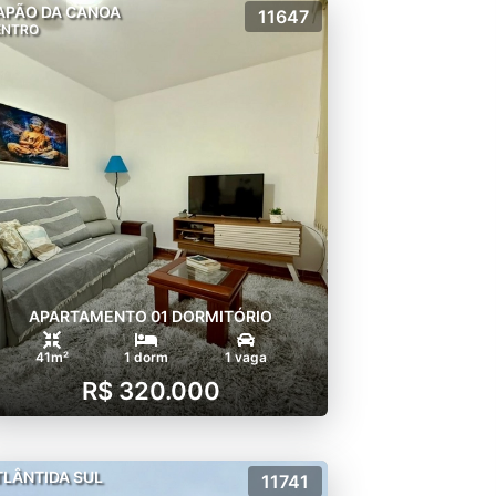
APÃO DA CANOA
11647
ENTRO
APARTAMENTO 01 DORMITÓRIO
41m²
1 dorm
1 vaga
R$ 320.000
TLÂNTIDA SUL
11741