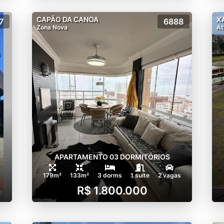
CAPÃO DA CANOA
X
7
6888
Zona Nova
At
APARTAMENTO 03 DORMITÓRIOS
179m²
133m²
3 dorms
1 suíte
2 vagas
R$ 1.800.000