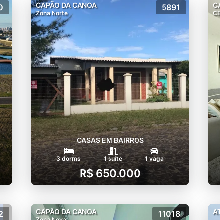
CAPÃO DA CANOA
C
0
5891
Zona Norte
C
CASAS EM BAIRROS
3 dorms
1 suíte
1 vaga
R$ 650.000
CAPÃO DA CANOA
A
2
11018
Zona Nova