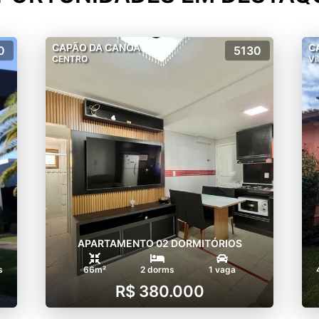
CAPÃO DA CANOA
C
0
5130
CENTRO
Vi
APARTAMENTO 02 DORMITÓRIOS
s
66m²
2 dorms
1 vaga
R$ 380.000