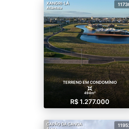
XANGRI-LÁ
1173
Atlântida
TERRENO EM CONDOMÍNIO
494m²
R$ 1.277.000
CAPÃO DA CANOA
1195
Araça