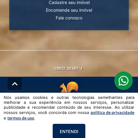
Cadastre seu imóvel
Encomende seu imóvel
Fale conosco
CRECI
25287-J
Nós usamos cookies e outras tecnologias semelhantes para
melhorar a sua experiência em nossos serviços, personalizar
© DESENVOLVIDO PELA
AGIL.NET
publicidade e recomendar conteúdo de seu interesse. Ao utilizar
política de privacidade
nossos serviços, você concorda com nossa
Nós usamos cookies e outras tecnologias semelhantes para melhorar a
termos de uso
sua experiência em nossos serviços, personalizar publicidade e
e
.
recomendar conteúdo de seu interesse. Ao utilizar nossos serviços,
você concorda com nossa política de privacidade e termos de uso.
ENTENDI
Política de Privacidade
Termos de uso