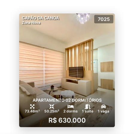
CAPÃO DA CANOA
7025
Zona Nova
APARTAMENTO 02 DORMITÓRIOS
73.46m²
50.25m²
2 dorms
1 suíte
1 vaga
R$ 630.000