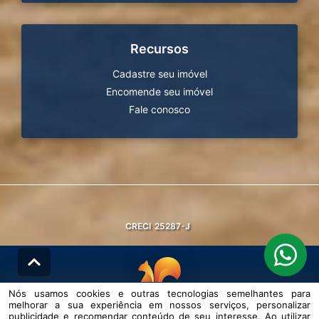
Recursos
Cadastre seu imóvel
Encomende seu imóvel
Fale conosco
CRECI
25287-J
Nós usamos cookies e outras tecnologias semelhantes para
melhorar a sua experiência em nossos serviços, personalizar
© DESENVOLVIDO PELA
AGIL.NET
publicidade e recomendar conteúdo de seu interesse. Ao utilizar