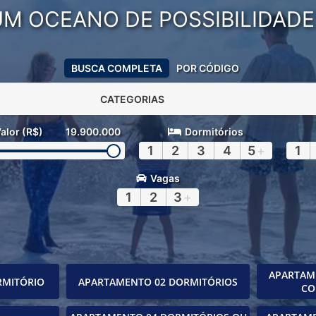
UM OCEANO DE POSSIBILIDADE
BUSCA COMPLETA
POR CÓDIGO
CATEGORIAS
alor (R$)
19.900.000
Dormitórios
1
2
3
4
5
+
1
Vagas
1
2
3
+
APARTAM
RMITÓRIO
APARTAMENTO 02 DORMITÓRIOS
CO