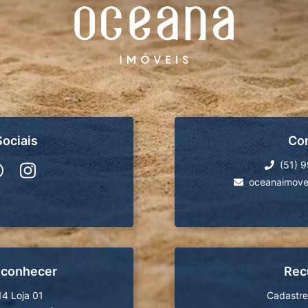
ociais
Co
(51) 
oceanaimove
 conhecer
Rec
14 Loja 01
Cadastre