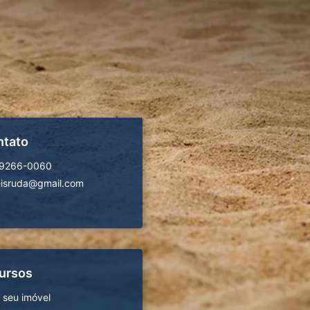
ntato
99266-0060
isruda@gmail.com
ursos
 seu imóvel