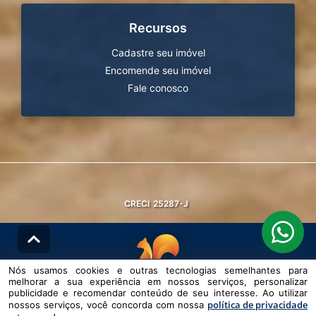
Recursos
Cadastre seu imóvel
Encomende seu imóvel
Fale conosco
CRECI
25287-J
Nós usamos cookies e outras tecnologias semelhantes para
melhorar a sua experiência em nossos serviços, personalizar
© DESENVOLVIDO PELA
AGIL.NET
publicidade e recomendar conteúdo de seu interesse. Ao utilizar
política de privacidade
nossos serviços, você concorda com nossa
Nós usamos cookies e outras tecnologias semelhantes para melhorar a