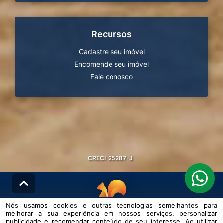
Recursos
Cadastre seu imóvel
Encomende seu imóvel
Fale conosco
CRECI
25287-J
Nós usamos cookies e outras tecnologias semelhantes para
melhorar a sua experiência em nossos serviços, personalizar
© DESENVOLVIDO PELA
AGIL.NET
publicidade e recomendar conteúdo de seu interesse. Ao utilizar