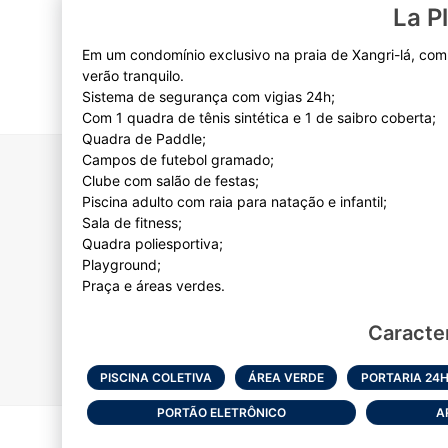
La P
Em um condomínio exclusivo na praia de Xangri-lá, co
verão tranquilo.
Sistema de segurança com vigias 24h;
Com 1 quadra de tênis sintética e 1 de saibro coberta;
Quadra de Paddle;
Campos de futebol gramado;
Clube com salão de festas;
Piscina adulto com raia para natação e infantil;
Sala de fitness;
Quadra poliesportiva;
Playground;
Caracter
PISCINA COLETIVA
ÁREA VERDE
PORTARIA 24
PORTÃO ELETRÔNICO
A