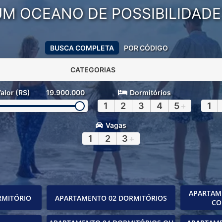
UM OCEANO DE POSSIBILIDADE
BUSCA COMPLETA
POR CÓDIGO
CATEGORIAS
alor (R$)
19.900.000
Dormitórios
1
2
3
4
5
+
1
Vagas
1
2
3
+
APARTAM
RMITÓRIO
APARTAMENTO 02 DORMITÓRIOS
CO