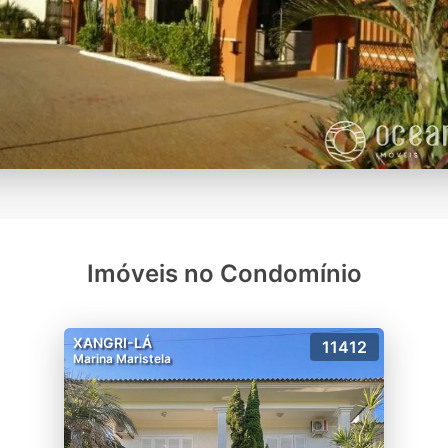
Imóveis no Condomínio
XANGRI-LÁ
11412
Marina Maristela