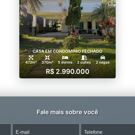
CASA EM CONDOMINIO FECHADO
472m²
370m²
5 dorms
2 suítes
2 vagas
R$ 2.990.000
Fale mais sobre você