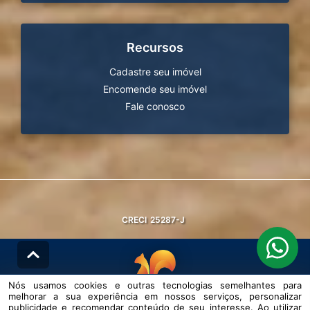
Recursos
Cadastre seu imóvel
Encomende seu imóvel
Fale conosco
CRECI
25287-J
Nós usamos cookies e outras tecnologias semelhantes para
melhorar a sua experiência em nossos serviços, personalizar
© DESENVOLVIDO PELA
AGIL.NET
publicidade e recomendar conteúdo de seu interesse. Ao utilizar