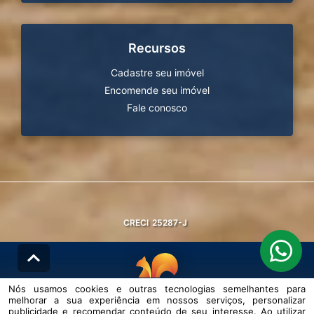
Recursos
Cadastre seu imóvel
Encomende seu imóvel
Fale conosco
CRECI
25287-J
Nós usamos cookies e outras tecnologias semelhantes para
melhorar a sua experiência em nossos serviços, personalizar
© DESENVOLVIDO PELA
AGIL.NET
publicidade e recomendar conteúdo de seu interesse. Ao utilizar