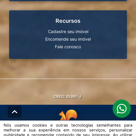
Recursos
Cadastre seu imóvel
Encomende seu imóvel
Fale conosco
CRECI
25287-J
Nós usamos cookies e outras tecnologias semelhantes para
melhorar a sua experiência em nossos serviços, personalizar
© DESENVOLVIDO PELA
AGIL.NET
publicidade e recomendar conteúdo de seu interesse. Ao utilizar