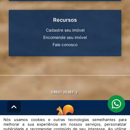
Recursos
Cadastre seu imóvel
Encomende seu imóvel
Fale conosco
CRECI
25287-J
Nós usamos cookies e outras tecnologias semelhantes para
melhorar a sua experiência em nossos serviços, personalizar
© DESENVOLVIDO PELA
AGIL.NET
publicidade e recomendar conteúdo de seu interesse. Ao utilizar