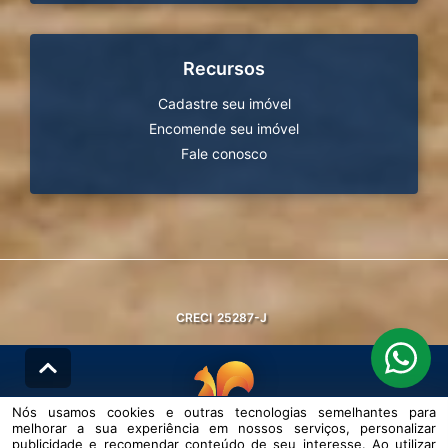
Recursos
Cadastre seu imóvel
Encomende seu imóvel
Fale conosco
CRECI
25287-J
Nós usamos cookies e outras tecnologias semelhantes para
melhorar a sua experiência em nossos serviços, personalizar
© DESENVOLVIDO PELA
AGIL.NET
publicidade e recomendar conteúdo de seu interesse. Ao utilizar