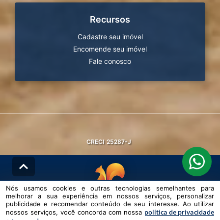
Recursos
Cadastre seu imóvel
Encomende seu imóvel
Fale conosco
CRECI
25287-J
Nós usamos cookies e outras tecnologias semelhantes para
melhorar a sua experiência em nossos serviços, personalizar
© DESENVOLVIDO PELA
AGIL.NET
publicidade e recomendar conteúdo de seu interesse. Ao utilizar
política de privacidade
nossos serviços, você concorda com nossa
Nós usamos cookies e outras tecnologias semelhantes para melhorar a