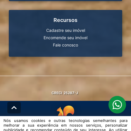
Recursos
Cadastre seu imóvel
Encomende seu imóvel
Fale conosco
CRECI
25287-J
Nós usamos cookies e outras tecnologias semelhantes para
melhorar a sua experiência em nossos serviços, personalizar
© DESENVOLVIDO PELA
AGIL.NET
publicidade e recomendar conteúdo de seu interesse. Ao utilizar