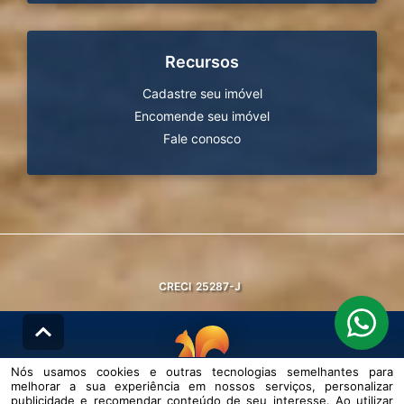
Recursos
Cadastre seu imóvel
Encomende seu imóvel
Fale conosco
CRECI
25287-J
Nós usamos cookies e outras tecnologias semelhantes para
melhorar a sua experiência em nossos serviços, personalizar
© DESENVOLVIDO PELA
AGIL.NET
publicidade e recomendar conteúdo de seu interesse. Ao utilizar