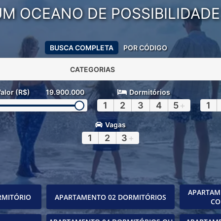
UM OCEANO DE POSSIBILIDADE
BUSCA COMPLETA
POR CÓDIGO
CATEGORIAS
alor (R$)
19.900.000
Dormitórios
1
2
3
4
5
+
1
Vagas
1
2
3
+
APARTAM
RMITÓRIO
APARTAMENTO 02 DORMITÓRIOS
CO