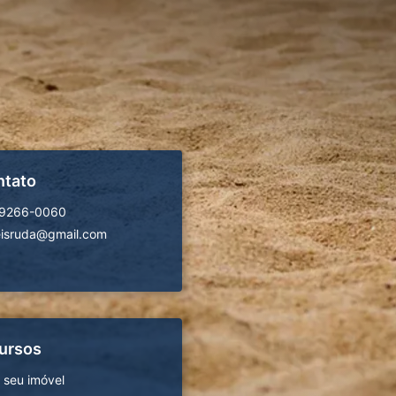
ntato
99266-0060
isruda@gmail.com
ursos
 seu imóvel