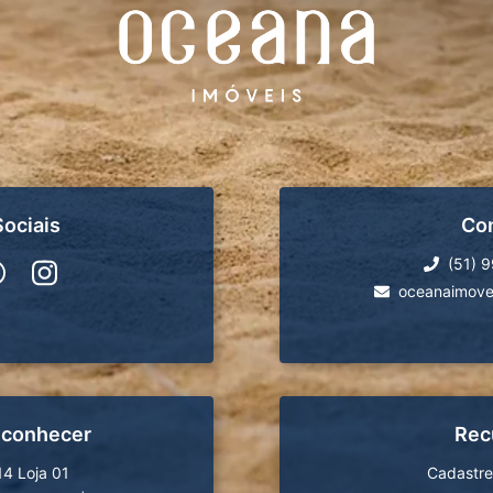
ociais
Co
(51) 
oceanaimove
 conhecer
Rec
14 Loja 01
Cadastre