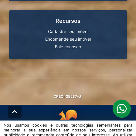
Recursos
Cadastre seu imóvel
Encomende seu imóvel
Fale conosco
CRECI
25287-J
Nós usamos cookies e outras tecnologias semelhantes para
melhorar a sua experiência em nossos serviços, personalizar
© DESENVOLVIDO PELA
AGIL.NET
publicidade e recomendar conteúdo de seu interesse. Ao utilizar