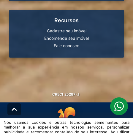
Recursos
Cadastre seu imóvel
Encomende seu imóvel
Fale conosco
CRECI
25287-J
Nós usamos cookies e outras tecnologias semelhantes para
melhorar a sua experiência em nossos serviços, personalizar
© DESENVOLVIDO PELA
AGIL.NET
publicidade e recomendar conteúdo de seu interesse. Ao utilizar