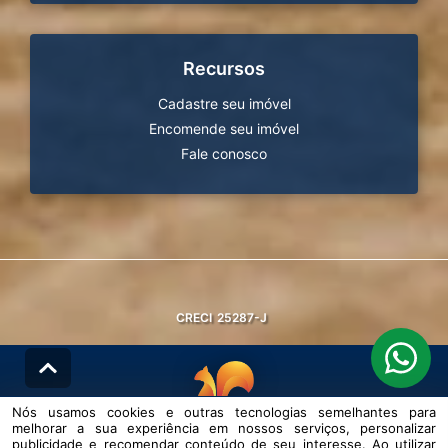
Recursos
Cadastre seu imóvel
Encomende seu imóvel
Fale conosco
CRECI
25287-J
Nós usamos cookies e outras tecnologias semelhantes para
melhorar a sua experiência em nossos serviços, personalizar
© DESENVOLVIDO PELA
AGIL.NET
publicidade e recomendar conteúdo de seu interesse. Ao utilizar