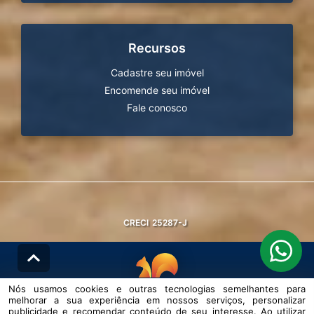
Recursos
Cadastre seu imóvel
Encomende seu imóvel
Fale conosco
CRECI
25287-J
Nós usamos cookies e outras tecnologias semelhantes para
melhorar a sua experiência em nossos serviços, personalizar
© DESENVOLVIDO PELA
AGIL.NET
publicidade e recomendar conteúdo de seu interesse. Ao utilizar