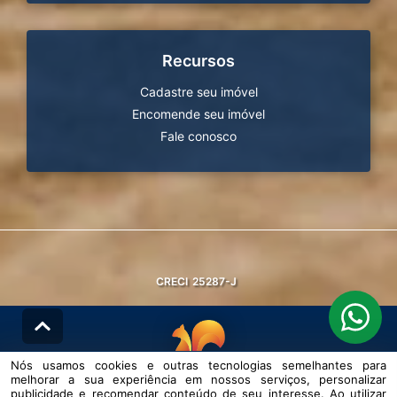
Recursos
Cadastre seu imóvel
Encomende seu imóvel
Fale conosco
CRECI
25287-J
Nós usamos cookies e outras tecnologias semelhantes para
melhorar a sua experiência em nossos serviços, personalizar
© DESENVOLVIDO PELA
AGIL.NET
publicidade e recomendar conteúdo de seu interesse. Ao utilizar