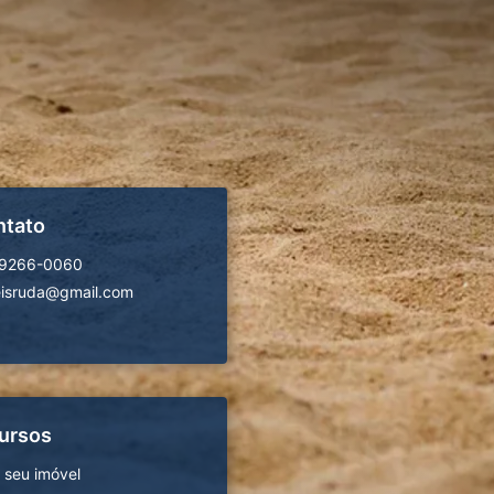
ntato
99266-0060
isruda@gmail.com
ursos
 seu imóvel