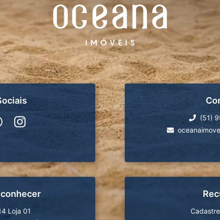
ociais
Co
(51) 
oceanaimove
 conhecer
Rec
14 Loja 01
Cadastre