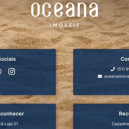
ociais
Co
(51) 
oceanaimove
 conhecer
Rec
14 Loja 01
Cadastre