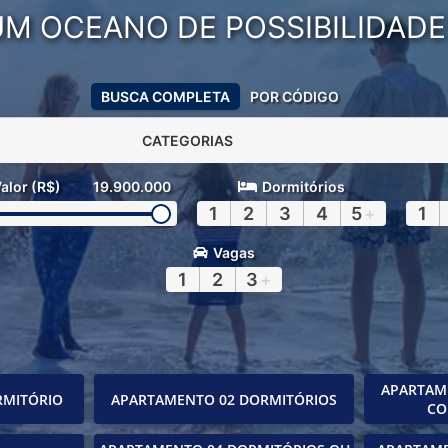
UM OCEANO DE POSSIBILIDADE
BUSCA COMPLETA
POR CÓDIGO
CATEGORIAS
alor (R$)
19.900.000
Dormitórios
1
2
3
4
5
+
1
Vagas
1
2
3
+
APARTAM
RMITÓRIO
APARTAMENTO 02 DORMITÓRIOS
CO