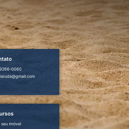
ntato
99266-0060
isruda@gmail.com
ursos
 seu imóvel