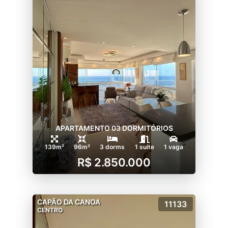
APARTAMENTO 03 DORMITÓRIOS
139m²
96m²
3 dorms
1 suíte
1 vaga
R$ 2.850.000
CAPÃO DA CANOA
11133
CENTRO