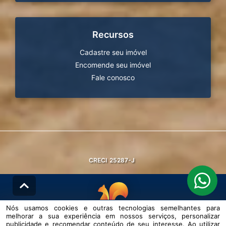
Recursos
Cadastre seu imóvel
Encomende seu imóvel
Fale conosco
CRECI
25287-J
Nós usamos cookies e outras tecnologias semelhantes para
melhorar a sua experiência em nossos serviços, personalizar
© DESENVOLVIDO PELA
AGIL.NET
publicidade e recomendar conteúdo de seu interesse. Ao utilizar