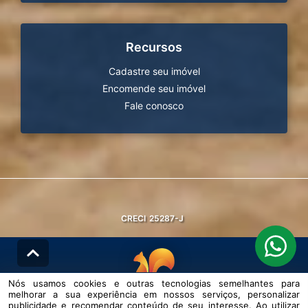
Recursos
Cadastre seu imóvel
Encomende seu imóvel
Fale conosco
CRECI
25287-J
Nós usamos cookies e outras tecnologias semelhantes para
melhorar a sua experiência em nossos serviços, personalizar
© DESENVOLVIDO PELA
AGIL.NET
publicidade e recomendar conteúdo de seu interesse. Ao utilizar