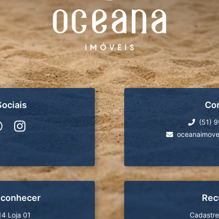
ociais
Co
(51) 
oceanaimove
 conhecer
Rec
14 Loja 01
Cadastre