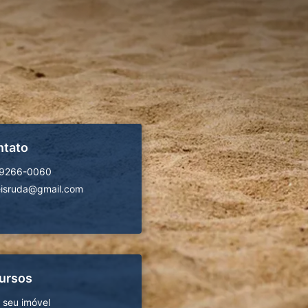
ntato
99266-0060
isruda@gmail.com
ursos
 seu imóvel