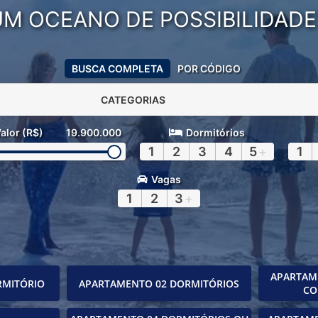
UM OCEANO DE POSSIBILIDADE
BUSCA COMPLETA
POR CÓDIGO
CATEGORIAS
alor (R$)
19.900.000
Dormitórios
1
2
3
4
5
+
1
Vagas
1
2
3
+
APARTAM
RMITÓRIO
APARTAMENTO 02 DORMITÓRIOS
CO