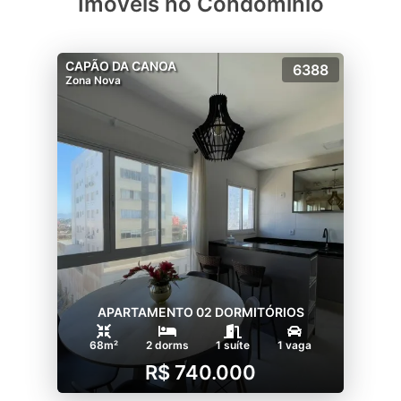
Imóveis no Condomínio
CAPÃO DA CANOA
6388
Zona Nova
APARTAMENTO 02 DORMITÓRIOS
68m²
2 dorms
1 suíte
1 vaga
R$ 740.000