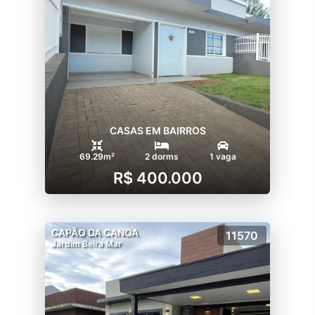
CASAS EM BAIRROS
69.29m²
2 dorms
1 vaga
R$ 400.000
CAPÃO DA CANOA
11570
Jardim Beira Mar