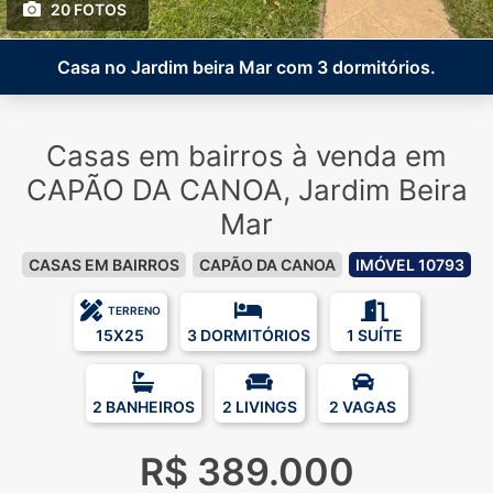
20 FOTOS
Casa no Jardim beira Mar com 3 dormitórios.
Casas em bairros à venda em
CAPÃO DA CANOA, Jardim Beira
Mar
CASAS EM BAIRROS
CAPÃO DA CANOA
IMÓVEL 10793
TERRENO
15X25
3 DORMITÓRIOS
1 SUÍTE
2 BANHEIROS
2 LIVINGS
2 VAGAS
R$ 389.000