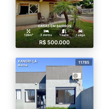
CASAS EM BAIRROS
128m²
3 dorms
1 suíte
1 vaga
R$ 500.000
XANGRI-LÁ
11785
Marina