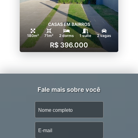
CASAS EM BAIRROS
180m²
71m²
2 dorms
1 suíte
2 vagas
R$ 396.000
Fale mais sobre você