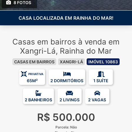
8 FOTOS
CASA LOCALIZADA EM RAINHA DO MAR!
Casas em bairros à venda em
Xangri-Lá, Rainha do Mar
CASAS EM BAIRROS
XANGRI-LÁ
IMÓVEL 10863
PRIVATIVA
65M²
2 DORMITÓRIOS
1 SUÍTE
2 BANHEIROS
2 LIVINGS
2 VAGAS
R$ 500.000
Parcela: Não