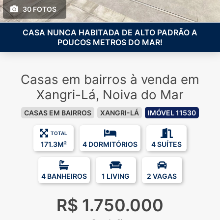
30 FOTOS
CASA NUNCA HABITADA DE ALTO PADRÃO A
POUCOS METROS DO MAR!
Casas em bairros à venda em
Xangri-Lá, Noiva do Mar
CASAS EM BAIRROS
XANGRI-LÁ
IMÓVEL 11530
TOTAL
171.3M²
4 DORMITÓRIOS
4 SUÍTES
4 BANHEIROS
1 LIVING
2 VAGAS
R$ 1.750.000