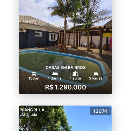
CASAS EM BAIRROS
150m²
4 dorms
1 suíte
5 vagas
R$ 1.290.000
XANGRI-LÁ
12074
Atlântida