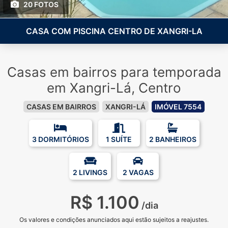
20 FOTOS
CASA COM PISCINA CENTRO DE XANGRI-LA
Casas em bairros para temporada
em Xangri-Lá, Centro
CASAS EM BAIRROS
XANGRI-LÁ
IMÓVEL 7554
3 DORMITÓRIOS
1 SUÍTE
2 BANHEIROS
2 LIVINGS
2 VAGAS
R$ 1.100
/dia
Os valores e condições anunciados aqui estão sujeitos a reajustes.