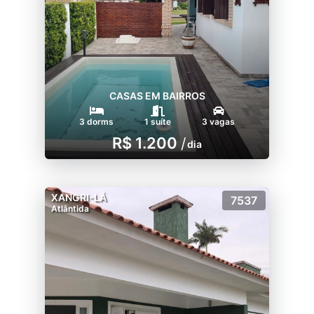
CASAS EM BAIRROS
3 dorms
1 suíte
3 vagas
R$ 1.200
/
dia
XANGRI-LÁ
7537
Atlântida