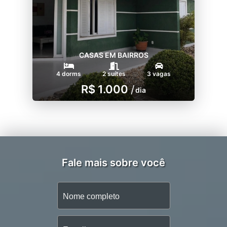
CASAS EM BAIRROS
4 dorms
2 suítes
3 vagas
R$ 1.000
/
dia
Fale mais sobre você