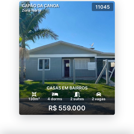
CAPÃO DA CANOA
11045
Zona Norte
CASAS EM BAIRROS
130m²
4 dorms
2 suítes
2 vagas
R$ 559.000