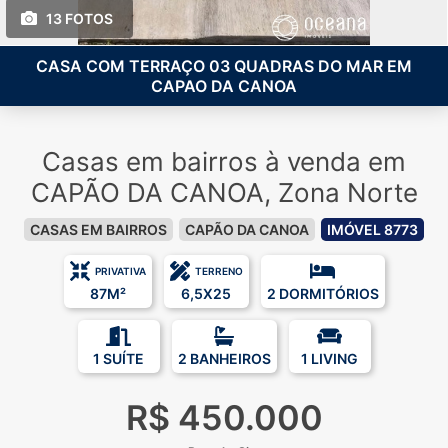
13 FOTOS
CASA COM TERRAÇO 03 QUADRAS DO MAR EM
CAPAO DA CANOA
Casas em bairros à venda em
CAPÃO DA CANOA, Zona Norte
CASAS EM BAIRROS
CAPÃO DA CANOA
IMÓVEL 8773
PRIVATIVA
TERRENO
87M²
6,5X25
2 DORMITÓRIOS
1 SUÍTE
2 BANHEIROS
1 LIVING
R$ 450.000