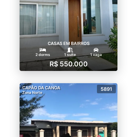
CASAS EM BAIRROS
2 dorms
1 suíte
1 vaga
R$ 550.000
CAPÃO DA CANOA
5891
Zona Norte